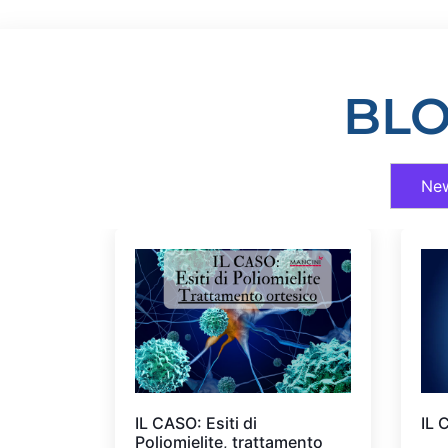
BLO
Ne
IL CASO: Esiti di
IL 
Poliomielite, trattamento