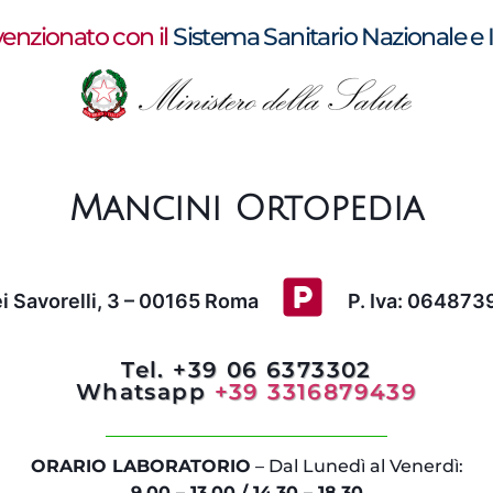
enzionato con il
Sistema Sanitario Nazionale e 
Mancini Ortopedia
ei Savorelli, 3 – 00165 Roma
P. Iva: 06487
Tel. +39 06 6373302
Whatsapp
+39 3316879439
ORARIO LABORATORIO
– Dal Lunedì al Venerdì:
9.00 – 13.00 / 14.30 – 18.30