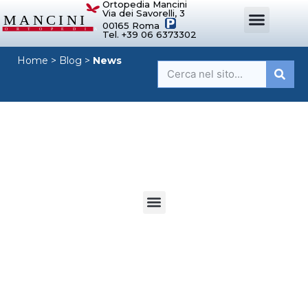
Ortopedia Mancini
Via dei Savorelli, 3
00165 Roma
Tel. +39 06 6373302
DISPOSITIVI ORTOPEDICI SU MISURA
SISTEMI DI POSTURA
DISPOSITIVI PER ORTOPEDIE
MANCINI SPORT
Home
>
Blog
>
News
News
NUOVI ARTICOLI A CURA DI
ORTOPEDIA MANCINI