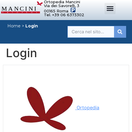
Ortopedia Mancini
Via dei Savorelli, 3
00165 Roma
Tel. +39 06 6373302
DISPOSITIVI ORTOPEDICI SU MISURA
SISTEMI DI POSTURA
DISPOSITIVI PER ORTOPEDIE
MANCINI SPORT
Home
>
Login
Login
Ortopedia