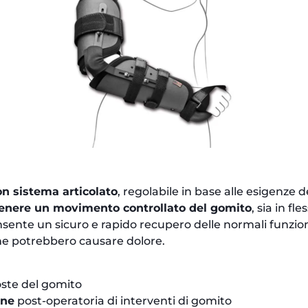
n sistema articolato
, regolabile in base alle esigenze 
tenere un movimento controllato del gomito
, sia in fl
nsente un sicuro e rapido recupero delle normali funzion
he potrebbero causare dolore.
te del gomito
one
post-operatoria di interventi di gomito