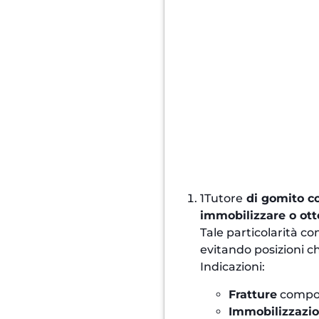
1Tutore
di gomito co
immobilizzare o ot
Tale particolarità co
evitando posizioni c
Indicazioni:
Fratture
compos
Immobilizzazi