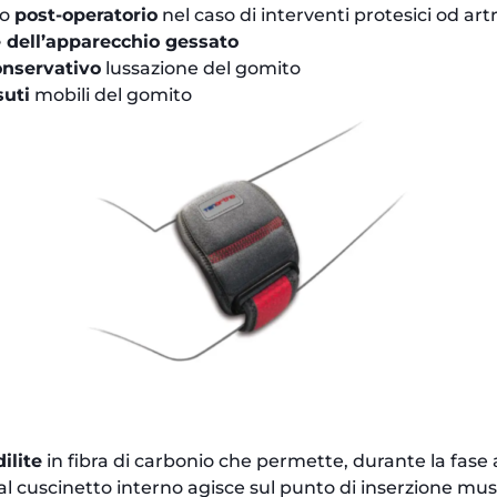
so
post-operatorio
nel caso di interventi protesici od ar
 dell’apparecchio gessato
onservativo
lussazione del gomito
suti
mobili del gomito
ilite
in fibra di carbonio che permette, durante la fase ac
d al cuscinetto interno agisce sul punto di inserzione m