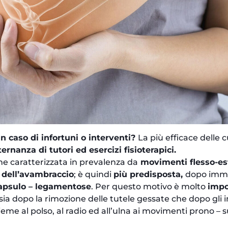
n caso di infortuni o interventi?
La più efficace delle 
ternanza di tutori ed esercizi fisioterapici.
ne caratterizzata in prevalenza da
movimenti flesso-es
i dell’avambraccio
; è quindi
più predisposta,
dopo immo
 capsulo – legamentose
. Per questo motivo è molto
impo
 sia dopo la rimozione delle tutele gessate che dopo gli i
me al polso, al radio ed all’ulna ai movimenti prono – s