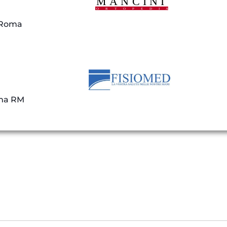
a Mancini
5 Roma
omed
oma RM