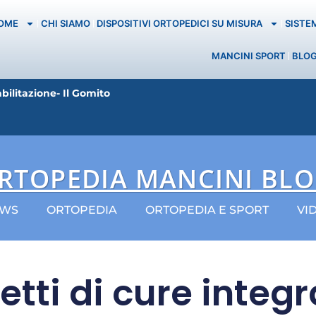
OME
CHI SIAMO
DISPOSITIVI ORTOPEDICI SU MISURA
SISTE
MANCINI SPORT
BLO
abilitazione- Il Gomito
RTOPEDIA MANCINI BL
WS
ORTOPEDIA
ORTOPEDIA E SPORT
VI
tti di cure integr