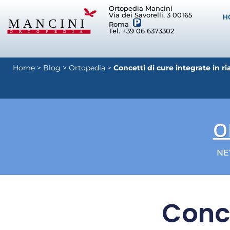
Ortopedia Mancini
Via dei Savorelli, 3 00165
H
Roma
Tel. +39 06 6373302
Home
>
Blog
>
Ortopedia
>
Concetti di cure integrate in ri
O
NE
Conce