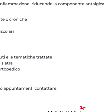
l’infiammazione, riducendo la componente antalgica.
te o croniche
colari
ti e le tematiche trattate
isiatra
 Ortopedico
i o appuntamenti contattare: