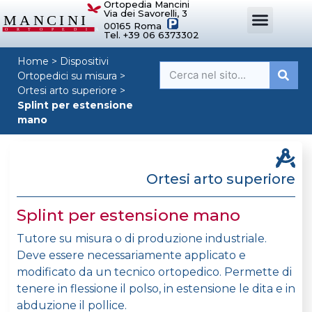
Ortopedia Mancini
Via dei Savorelli, 3
00165 Roma
Tel. +39 06 6373302
DISPOSITIVI ORTOPEDICI SU MISURA
SISTEMI DI POSTURA
DISPOSITIVI PER ORTOPEDIE
MANCINI SPORT
Home
>
Dispositivi
Ortopedici su misura
>
Ortesi arto superiore
>
Splint per estensione
mano
Ortesi arto superiore
Splint per estensione mano
Tutore su misura o di produzione industriale.
Deve essere necessariamente applicato e
modificato da un tecnico ortopedico. Permette di
tenere in flessione il polso, in estensione le dita e in
abduzione il pollice.