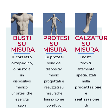
BUSTI
PROTESI
CALZATUR
SU
SU
SU
MISURA
MISURA
MISURA
Il corsetto
Le protesi
I nostri
ortopedico,
sono dei
tecnici,
o busto
è
dispositivi
altamente
un
medici
specializzati
dispositivo
progettati e
nella
medico,
realizzati su
progettazione
un’ortesi che
misurache
e
esercita
hanno come
realizzazione
azioni
obiettivo
di