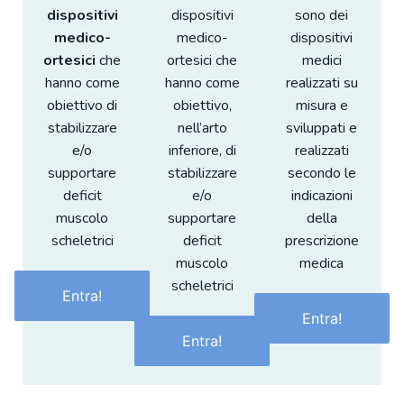
dispositivi
dispositivi
sono dei
medico-
medico-
dispositivi
ortesici
che
ortesici che
medici
hanno come
hanno come
realizzati su
obiettivo di
obiettivo,
misura e
stabilizzare
nell’arto
sviluppati e
e/o
inferiore, di
realizzati
supportare
stabilizzare
secondo le
deficit
e/o
indicazioni
muscolo
supportare
della
scheletrici
deficit
prescrizione
muscolo
medica
scheletrici
Entra!
Entra!
Entra!