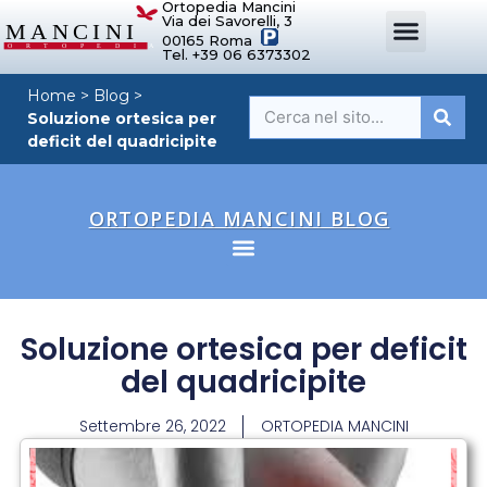
Ortopedia Mancini
Via dei Savorelli, 3
00165 Roma
Tel. +39 06 6373302
DISPOSITIVI ORTOPEDICI SU MISURA
SISTEMI DI POSTURA
DISPOSITIVI PER ORTOPEDIE
MANCINI SPORT
Home
>
Blog
>
Soluzione ortesica per
deficit del quadricipite
ORTOPEDIA MANCINI BLOG
Soluzione ortesica per deficit
del quadricipite
Settembre 26, 2022
ORTOPEDIA MANCINI