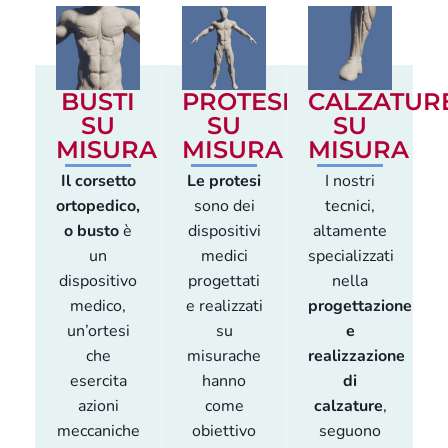
BUSTI
PROTESI
CALZATUR
SU
SU
SU
MISURA
MISURA
MISURA
Il corsetto
Le protesi
I nostri
ortopedico,
sono dei
tecnici,
o busto
è
dispositivi
altamente
un
medici
specializzati
dispositivo
progettati
nella
medico,
e realizzati
progettazione
un’ortesi
su
e
che
misurache
realizzazione
esercita
hanno
di
azioni
come
calzature
,
meccaniche
obiettivo
seguono