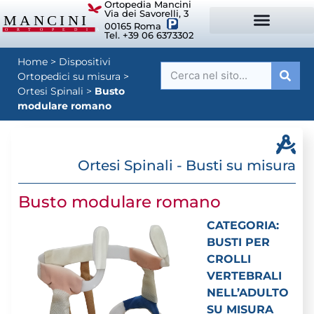
Ortopedia Mancini
Via dei Savorelli, 3
00165 Roma
Tel. +39 06 6373302
DISPOSITIVI ORTOPEDICI SU MISURA
SISTEMI DI POSTURA
DISPOSITIVI PER ORTOPEDIE
MANCINI SPORT
Home
>
Dispositivi
Ortopedici su misura
>
Ortesi Spinali
>
Busto
modulare romano
Ortesi Spinali - Busti su misura
Busto modulare romano
CATEGORIA:
BUSTI PER
CROLLI
VERTEBRALI
NELL’ADULTO
SU MISURA