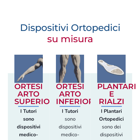
Dispositivi Ortopedici
su misura
ORTESI
ORTESI
PLANTARI
ARTO
ARTO
E
SUPERIORE
INFERIORE
RIALZI
I Tutori
I Tutori
I Plantari
sono
sono
Ortopedici
dispositivi
dispositivi
sono dei
medico-
medico-
dispositivi