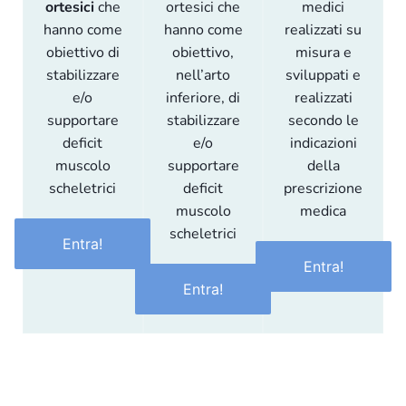
ortesici
che
ortesici che
medici
hanno come
hanno come
realizzati su
obiettivo di
obiettivo,
misura e
stabilizzare
nell’arto
sviluppati e
e/o
inferiore, di
realizzati
supportare
stabilizzare
secondo le
deficit
e/o
indicazioni
muscolo
supportare
della
scheletrici
deficit
prescrizione
muscolo
medica
scheletrici
Entra!
Entra!
Entra!