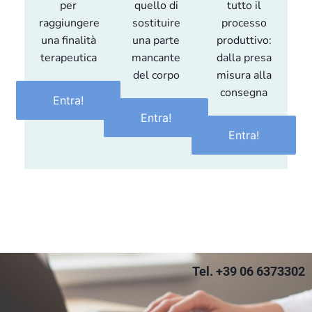
per
quello di
tutto il
raggiungere
sostituire
processo
una finalità
una parte
produttivo:
terapeutica
mancante
dalla presa
del corpo
misura alla
consegna
Entra!
Entra!
Entra!
Tel. +39 06 6373302