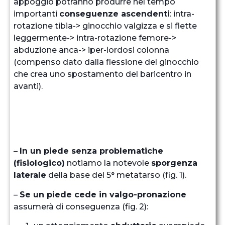
appoggio potranno produrre nel tempo
importanti
conseguenze ascendenti
: intra-
rotazione tibia-> ginocchio valgizza e si flette
leggermente-> intra-rotazione femore->
abduzione anca-> iper-lordosi colonna
(compenso dato dalla flessione del ginocchio
che crea uno spostamento del baricentro in
avanti).
–
In un piede senza problematiche
(fisiologico)
notiamo la notevole
sporgenza
laterale
della base del 5° metatarso (fig. 1).
–
Se un piede cede in valgo-pronazione
assumerà di conseguenza (fig. 2):