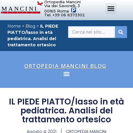
Ortopedia Mancini
Via dei Savorelli, 3
00165 Roma
Tel. +39 06 6373302
DISPOSITIVI ORTOPEDICI SU MISURA
SISTEMI DI POSTURA
DISPOSITIVI PER ORTOPEDIE
MANCINI SPORT
Home
>
Blog
>
IL PIEDE
PIATTO/lasso in età
pediatrica. Analisi del
trattamento ortesico
ORTOPEDIA MANCINI BLOG
IL PIEDE PIATTO/lasso in età
pediatrica. Analisi del
trattamento ortesico
Agosto 4, 2021
ORTOPEDIA MANCINI