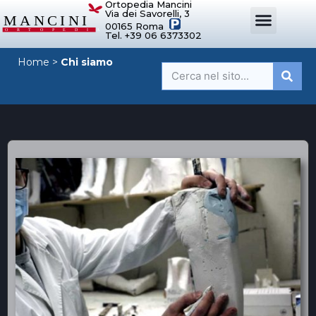
Ortopedia Mancini
Via dei Savorelli, 3
00165 Roma
Tel. +39 06 6373302
DISPOSITIVI ORTOPEDICI SU MISURA
SISTEMI DI POSTURA
DISPOSITIVI PER ORTOPEDIE
MANCINI SPORT
Home
>
Chi siamo