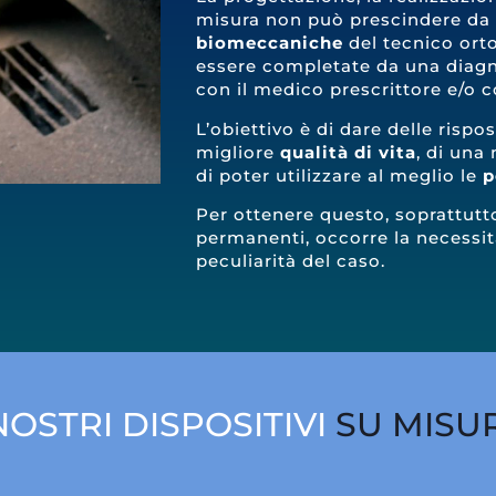
misura non può prescindere d
biomeccaniche
del tecnico ort
essere completate da una diagn
con il medico prescrittore e/o co
L’obiettivo è di dare delle rispo
migliore
qualità di vita
, di una
di poter utilizzare al meglio le
p
Per ottenere questo, soprattut
permanenti, occorre la necessit
peculiarità del caso.
 NOSTRI DISPOSITIVI
SU MISU