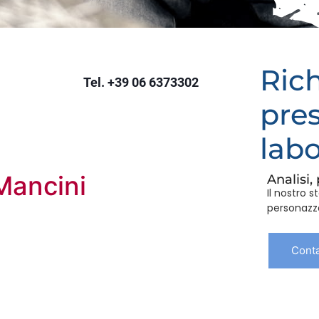
Rich
Tel. +39 06 6373302
pres
labo
Mancini
Analisi,
Il nostro s
personazza
Conta