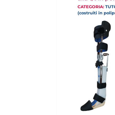
CATEGORIA:
TUTO
(costruiti in poli