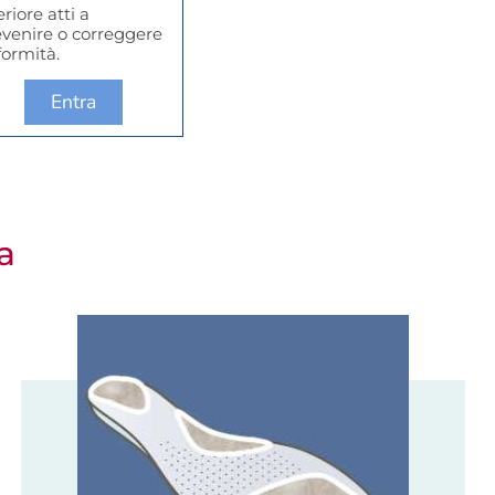
eriore atti a
evenire o correggere
formità.
Entra
a