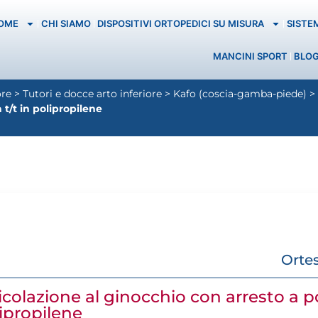
OME
CHI SIAMO
DISPOSITIVI ORTOPEDICI SU MISURA
SISTE
MANCINI SPORT
BLO
ore
>
Tutori e docce arto inferiore
>
Kafo (coscia-gamba-piede)
>
 t/t in polipropilene
Ortes
icolazione al ginocchio con arresto a p
olipropilene