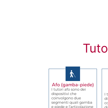
Tuto
Afo (gamba-piede)
I tutori afo sono dei
dispositivi che
I 
coinvolgono due
di
segmenti quali gamba
c
e piede e l’articolazione
d