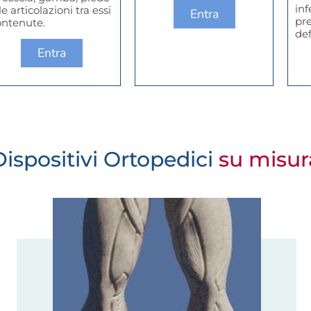
inf
le articolazioni tra essi
Entra
pr
ontenute.
de
Entra
Dispositivi Ortopedici
su misur