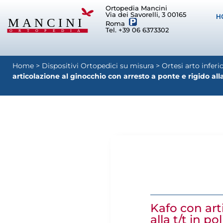
Ortopedia Mancini
Via dei Savorelli, 3 00165
H
Roma
Tel. +39 06 6373302
Home
>
Dispositivi Ortopedici su misura
>
Ortesi arto inferi
articolazione al ginocchio con arresto a ponte e rigido alla
Kafo con art
alla t/t in p