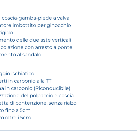
e coscia-gamba-piede a valva
ntore imbottito per ginocchio
rigido
imento delle due aste verticali
ticolazione con arresto a ponte
timento al sandalo
gio ischiatico
erti in carbonio alla TT
a in carbonio (Riconducibile)
izzazione del polpaccio e coscia
etta di contenzione, senza rialzo
lzo fino a 5cm
zo oltre i 5cm