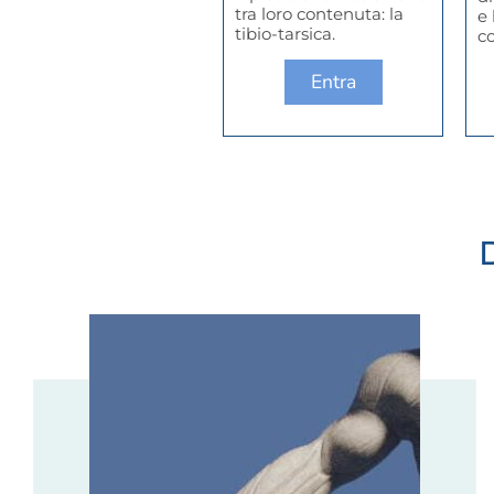
tra loro contenuta: la
e 
tibio-tarsica.
c
Entra