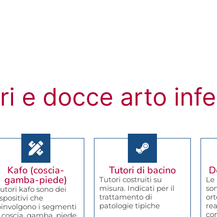
ri e docce arto infe
Kafo (coscia-
Tutori di bacino
D
gamba-piede)
Tutori costruiti su
Le 
misura. Indicati per il
son
tutori kafo sono dei
trattamento di
ort
spositivi che
patologie tipiche
rea
oinvolgono i segmenti
con
i coscia, gamba, piede