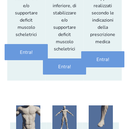
e/o
inferiore, di
realizzati
supportare
stabilizzare
secondo le
deficit
e/o
indicazioni
muscolo
supportare
della
scheletrici
deficit
prescrizione
muscolo
medica
scheletrici
Entra!
Entra!
Entra!