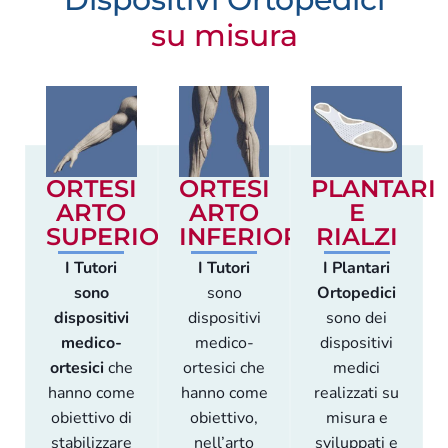
su misura
ORTESI
ORTESI
PLANTARI
ARTO
ARTO
E
SUPERIORE
INFERIORE
RIALZI
I Tutori
I Tutori
I Plantari
sono
sono
Ortopedici
dispositivi
dispositivi
sono dei
medico-
medico-
dispositivi
ortesici
che
ortesici che
medici
hanno come
hanno come
realizzati su
obiettivo di
obiettivo,
misura e
stabilizzare
nell’arto
sviluppati e