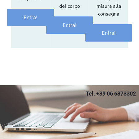
del corpo
misura alla
consegna
Entra!
Entra!
Entra!
Tel. +39 06 6373302