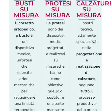
BUSTI
PROTESI
CALZATUR
SU
SU
SU
MISURA
MISURA
MISURA
Il corsetto
Le protesi
I nostri
ortopedico,
sono dei
tecnici,
o busto
è
dispositivi
altamente
un
medici
specializzati
dispositivo
progettati
nella
medico,
e realizzati
progettazione
un’ortesi
su
e
che
misurache
realizzazione
esercita
hanno
di
azioni
come
calzature
,
meccaniche
obiettivo
seguono
per
quello di
tutto il
raggiungere
sostituire
processo
una finalità
una parte
produttivo:
terapeutica
mancante
dalla presa