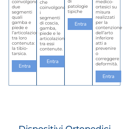
di
coinvolgono
medico-
che
patologie
due
ortesici su
coinvolgono
tipiche
segmenti
misura
i
quali
realizzati
segmenti
gamba e
per la
di coscia,
Entra
piede e
contenzione
gamba,
l’articolazione
dell’arto
piede e le
tra loro
inferiore
articolazioni
contenuta:
atti a
tra essi
la tibio-
prevenire
contenute.
tarsica.
o
correggere
Entra
deformità.
Entra
Entra
Dispositivi Ortopedici