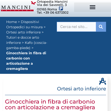
Ortopedia Mancini
Via dei Savorelli, 3
00165 Roma
Tel. +39 06 6373302
DISPOSITIVI ORTOPEDICI SU MISURA
SISTEMI DI POSTURA
DISPOSITIVI PER ORTOPEDIE
MANCINI SPORT
Home
>
Dispositivi
Ortopedici su misura
>
Ortesi arto inferiore
>
Tutori e docce arto
inferiore
>
Kafo (coscia-
gamba-piede)
>
Ginocchiera in fibra di
carbonio con
articolazione a
cremagliera
Ortesi arto inferiore
Ginocchiera in fibra di carbonio
con articolazione a cremagliera