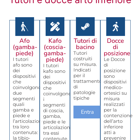
Afo
Kafo
Tutori di
Docce
(gamba-
(coscia-
bacino
di
piede)
gamba-
posizione
Tutori
piede)
costruiti
I tutori
Le Docce
su misura.
afo sono
di
I tutori
Indicati
dei
posizione
kafo sono
per il
dispositivi
sono
dei
trattamento
che
dispositivi
dispositivi
di
coinvolgono
medico-
che
patologie
due
ortesici su
coinvolgono
tipiche
segmenti
misura
i
quali
realizzati
segmenti
gamba e
per la
di coscia,
Entra
piede e
contenzione
gamba,
l’articolazione
dell’arto
piede e le
tra loro
inferiore
articolazioni
contenuta:
atti a
tra essi
la tibio-
prevenire
contenute.