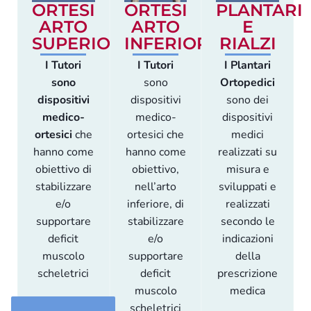
ORTESI
ORTESI
PLANTARI
ARTO
ARTO
E
SUPERIORE
INFERIORE
RIALZI
I Tutori
I Tutori
I Plantari
sono
sono
Ortopedici
dispositivi
dispositivi
sono dei
medico-
medico-
dispositivi
ortesici
che
ortesici che
medici
hanno come
hanno come
realizzati su
obiettivo di
obiettivo,
misura e
stabilizzare
nell’arto
sviluppati e
e/o
inferiore, di
realizzati
supportare
stabilizzare
secondo le
deficit
e/o
indicazioni
muscolo
supportare
della
scheletrici
deficit
prescrizione
muscolo
medica
scheletrici