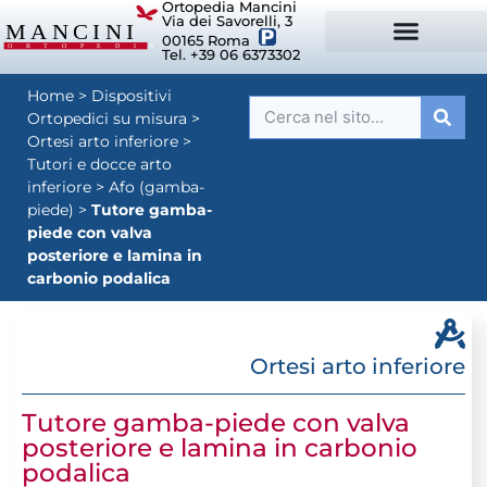
Ortopedia Mancini
Via dei Savorelli, 3
00165 Roma
Tel. +39 06 6373302
DISPOSITIVI ORTOPEDICI SU MISURA
SISTEMI DI POSTURA
DISPOSITIVI PER ORTOPEDIE
MANCINI SPORT
Home
>
Dispositivi
Ortopedici su misura
>
Ortesi arto inferiore
>
Tutori e docce arto
inferiore
>
Afo (gamba-
piede)
>
Tutore gamba-
piede con valva
posteriore e lamina in
carbonio podalica
Ortesi arto inferiore
Tutore gamba-piede con valva
posteriore e lamina in carbonio
podalica