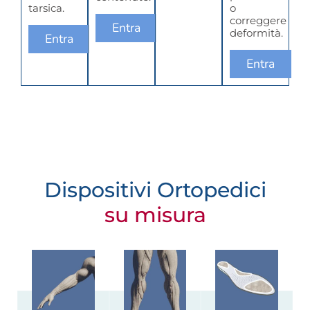
tarsica.
o
correggere
Entra
deformità.
Entra
Entra
Dispositivi Ortopedici
su misura