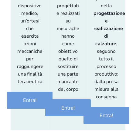
dispositivo
progettati
nella
medico,
e realizzati
progettazione
un’ortesi
su
e
che
misurache
realizzazione
esercita
hanno
di
azioni
come
calzature
,
meccaniche
obiettivo
seguono
per
quello di
tutto il
raggiungere
sostituire
processo
una finalità
una parte
produttivo:
terapeutica
mancante
dalla presa
del corpo
misura alla
consegna
Entra!
Entra!
Entra!