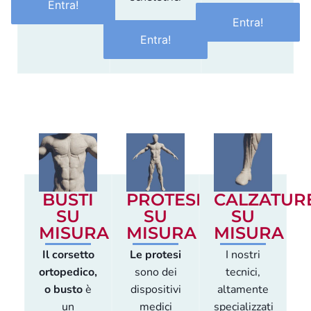
Entra!
Entra!
Entra!
BUSTI
PROTESI
CALZATUR
SU
SU
SU
MISURA
MISURA
MISURA
Il corsetto
Le protesi
I nostri
ortopedico,
sono dei
tecnici,
o busto
è
dispositivi
altamente
un
medici
specializzati