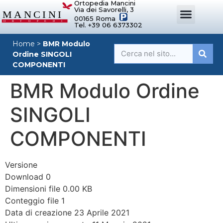
Ortopedia Mancini
Via dei Savorelli, 3
00165 Roma
Tel. +39 06 6373302
DISPOSITIVI ORTOPEDICI SU MISURA
SISTEMI DI POSTURA
DISPOSITIVI PER ORTOPEDIE
MANCINI SPORT
Home
>
BMR Modulo
Ordine SINGOLI
COMPONENTI
BMR Modulo Ordine
SINGOLI
COMPONENTI
Versione
Download
0
Dimensioni file
0.00 KB
Conteggio file
1
Data di creazione
23 Aprile 2021